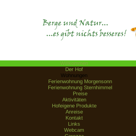
Willkommen
Der Hof
Wohnungen
Ferienwohnung Morgensonn
Ferienwohnung Sternhimmel
Preise
Aktivitäten
Hofeigene Produkte
Anreise
Kontakt
Links
Webcam