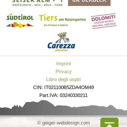
Imprint
Privacy
Libro degli ospiti
CIN: IT021100B5ZDA4OM49
Part.IVA: 03240330211
© geiger-webdesign.com