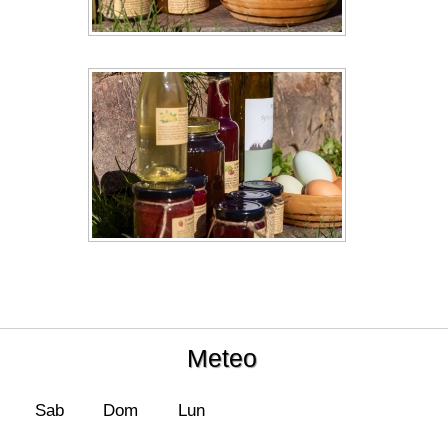
Meteo
Sab
Dom
Lun