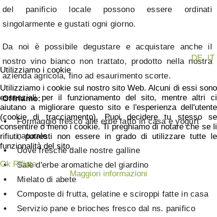
del panificio locale possono essere ordinati
singolarmente e gustati ogni giorno.
Da noi è possibile degustare e acquistare anche il
DE
IT
nostro vino bianco non trattato, prodotto nella nostra
Utilizziamo i cookie
azienda agricola, fino ad esaurimento scorte.
Utilizziamo i cookie sul nostro sito Web. Alcuni di essi sono
essenziali per il funzionamento del sito, mentre altri ci
Offriamo:
aiutano a migliorare questo sito e l'esperienza dell'utente
(cookie di tracciamento). Puoi decidere tu stesso se
Formaggio fresco alle erbe fatto in casa e yogurt
consentire o meno i cookie. Ti preghiamo di notare che se li
naturale
rifiuti, potresti non essere in grado di utilizzare tutte le
funzionalità del sito.
Uove fresche dalle nostre galline
Ok
Rifiuta
Sale d'erbe aromatiche del giardino
Maggiori informazioni
Mielato di abete
Composte di frutta, gelatine e sciroppi fatte in casa
Servizio pane e brioches fresco dal ns. panifico